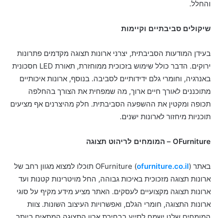
והחלל.
שיקולים סביבתיים וקיימות
בעידן המודעות הסביבתית, יצרני ארונות תצוגה מקדמים פתרונות
ירוקים. הדבר כולל שימוש בזכוכית ממוחזרת, תאורת LED חסכונית
באנרגיה, וחומרי גלם ידידותיים לסביבה. בנוסף, ארונות איכותיים
מתוכננים לאורך חיים ארוך, מה שמפחית את הצורך בהחלפה
תכופה ומקטין את ההשפעה הסביבתית. חלק מהיצרנים אף מציעים
תוכניות מיחזור לארונות ישנים.
OFurniture
– המומחים לריהוט תצוגה
באתר OFurniture (
ofurniture.co.il
) תוכלו למצוא מגוון רחב של
ארונות תצוגה מזכוכית באיכות גבוהה, החל מויטרינות קטנות ועד
ארונות תצוגה מקצועיים לעסקים. האתר מציע מידע מקיף על סוגי
ארונות התצוגה, חומרי הגלם, ואפשרויות העיצוב השונות. צוות
המומחים שלנו ישמח לסייע בבחירת ארון התצוגה המתאים ביותר