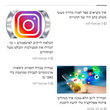
איך מוציאים ספר לאור: מדריך מעשי
משלב כתב היד ועד החנויות
3 שבועות לפני
העלאת לייקים לאינסטגרם – כך
תגדילו את המעורבות ותבלטו מעל
המתחרים
4 שבועות לפני
עמדות עבודה חכמות: כיסאות
ארגונומיים לעבודה ממושכת בלי
כאבי גב
3 שבועות לפני
המדריך ליזם הלא-טכני: איך מנהלים
פיתוח אפליקציה בלי לדעת לתכנת
יוני 22, 2026