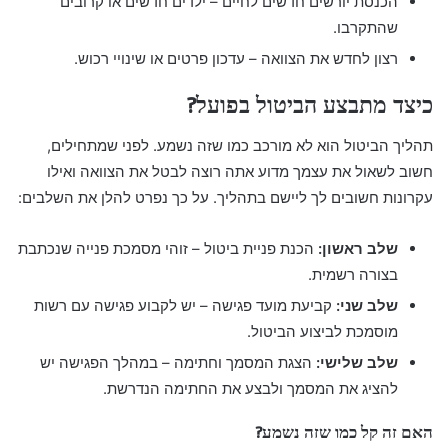
הכנסת יורשים חדשים לחיים – ילדים חדשים או קרובים
שהתקרבו.
רצון לחדש את הצוואה – עדכון פרטים או שינויי רכוש.
כיצד מתבצע הביטול בפועל?
תהליך הביטול הוא לא מורכב כמו שזה נשמע. לפני שמתחילים,
חשוב לשאול את עצמך מדוע אתה רוצה לבטל את הצוואה ואילו
עקרונות חשובים לך ליישם בתהליך. על כך נפרט להלן את השלבים:
שלב ראשון:
הכנת פניית ביטול – זוהי מסמכת פנייה שנכתבת
בצורה רשמית.
שלב שני:
קביעת מועד פגישה – יש לקבוע פגישה עם רשות
מוסמכת לביצוע הביטול.
שלב שלישי:
הצגת המסמך וחתימה – במהלך הפגישה יש
להציג את המסמך ולבצע את החתימה הנדרשת.
האם זה קל כמו שזה נשמע?