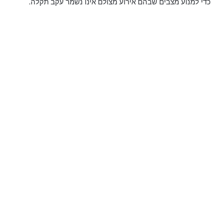
כדי למנוע מצבים שבהם אירוע מצולם אינו נשמר עקב תקלה.