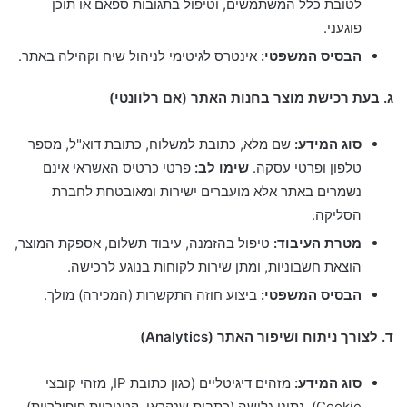
לטובת כלל המשתמשים, וטיפול בתגובות ספאם או תוכן
פוגעני.
הבסיס המשפטי:
אינטרס לגיטימי לניהול שיח וקהילה באתר.
ג. בעת רכישת מוצר בחנות האתר (אם רלוונטי)
סוג המידע:
שם מלא, כתובת למשלוח, כתובת דוא"ל, מספר
טלפון ופרטי עסקה.
שימו לב:
פרטי כרטיס האשראי אינם
נשמרים באתר אלא מועברים ישירות ומאובטחת לחברת
הסליקה.
מטרת העיבוד:
טיפול בהזמנה, עיבוד תשלום, אספקת המוצר,
הוצאת חשבוניות, ומתן שירות לקוחות בנוגע לרכישה.
הבסיס המשפטי:
ביצוע חוזה התקשרות (המכירה) מולך.
ד. לצורך ניתוח ושיפור האתר (Analytics)
סוג המידע:
מזהים דיגיטליים (כגון כתובת IP, מזהי קובצי
Cookie), נתוני גלישה (כתבות שנקראו, קטגוריות פופולריות),