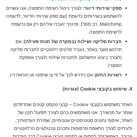
ספקי שירותי דיוור:
לצורך ניהול רשימת התפוצה, אנו עשויים
להשתמש בשירותים כדוגמת [שם ספק שירותי הדיוור, לדוגמה:
Mailchimp, רב מסר]. פרטיך יועברו אליהם רק אם נרשמת
לרשימת התפוצה.
חברות סליקה ושילוח (במקרה של חנות פעילה):
אם
תרכוש מוצר באתר, נעביר פרטים רלוונטיים לחברות סליקה
(לצורך ביצוע התשלום) ולחברות שילוח (לצורך אספקת
המוצר).
רשויות החוק:
אם נידרש לכך על פי צו שיפוטי או הוראת דין.
4. שימוש בקובצי Cookie (עוגיות)
האתר משתמש בקובצי Cookie – קבצי טקסט קטנים שהדפדפן
שומר על מכשירך. אנו משתמשים בהם לצורך תפעול תקין של
האתר, איסוף נתונים סטטיסטיים אנונימיים, שמירת העדפותיך,
ולעיתים לצורך התאמת פרסומות ותכנים טכנולוגיים הרלוונטיים
עבורך. באפשרותך לחסום או למחוק קובצי Cookie דרך הגדרות