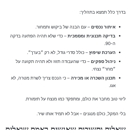
בדרך כלל תמצא בתהליך:
איתור נכסים
– עם הבנה של ביקוש ותמחור.
בדיקה תכנונית ומסמכית
– כדי שלא תהיה הפתעה בדקה
ה-90.
הערכת שיפוץ
– כולל סדרי גודל, לא רק ״בערך״.
ניהול ספקים
– כדי שהעבודה תזוז ולא תהיה תקועה על
״מחר״ נצחי.
תכנון השכרה או מכירה
– כי הנכס צריך לשרת מטרה, לא
אגו.
ליווי טוב מחבר את כולם, ומתפקד כמו מנצח על תזמורת.
בלי המקל, כולם מנגנים – אבל לא תמיד אותו שיר.
שאלות ותשובות שאנשים באמת שואלים