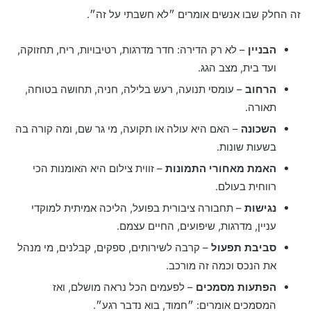
זה החלק שבו אנשים אומרים ״לא חשבתי על זה״.
הבניין
– לא רק הדירה: חדר מדרגות, רטיבויות, ריח, תחזוקה,
ועד בית, מצב הגג.
הרחוב
– עומסי תנועה, רעש בלילה, חניה, תחושה בטוחה,
תאורה.
השכונה
– האם היא עולה או תקועה, מי גר שם, ומה קורה בה
בשעות שונות.
האמת מאחורי התמונות
– זווית צילום היא האומנות הכי
רווחית בעולם.
נגישות
– תחבורה ציבורית בפועל, הליכה אמיתית למוקדי
עניין, מדרגות, שיפועים, החיים עצמם.
סביבת תפעול
– קרבה לשירותים, ספקים, קבלנים, מי מנהל
את הנכס וכמה זה מורכב.
הפתעות מסמכים
– לפעמים הכל נראה מושלם, ואז
המסמכים אומרים: ״חמוד, בוא נדבר רגע״.