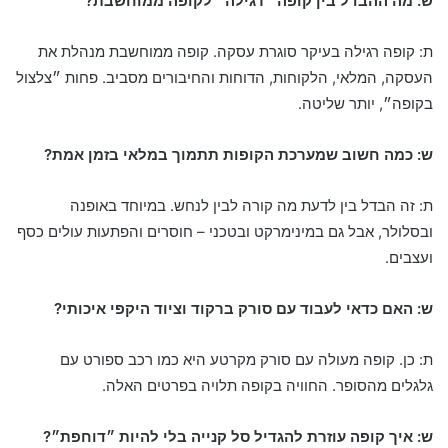
ש: מה ההבדל בין קופה ״רגילה״ לקופה ממוחשבת?
ת: קופה רגילה בעיקר סוגרת עסקה. קופה ממוחשבת מנהלת את
העסקה, המלאי, הלקוחות, הדוחות והחיבורים מסביב. פחות ״צלצול
בקופה״, יותר שליטה.
ש: כמה חשוב שמערכת הקופות תתמוך במלאי בזמן אמת?
ת: זה הבדל בין לדעת מה קורה לבין לנחש. במיוחד באופנה
ובסלולר, אבל גם במינימרקט ובטכני – חוסרים והפתעות עולים כסף
ועצבים.
ש: האם כדאי לעבוד עם סורק ברקוד וציוד היקפי איכותי?
ת: כן. קופה מעולה עם סורק מקרטע היא כמו רכב ספורט עם
גלגלים מהסופר. החוויה בקופה תלויה בפרטים האלה.
ש: איך קופה עוזרת להגדיל סל קנייה בלי להיות ״דוחפת״?