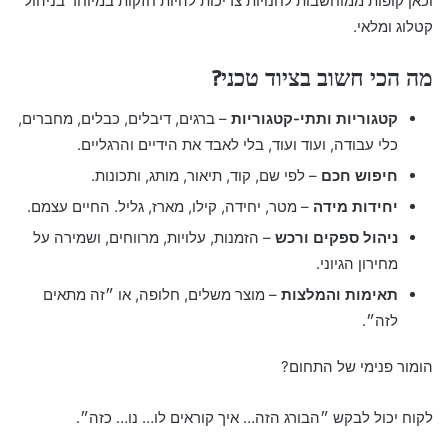
וכאן קופות ממוחשבות לחנויות צריכות להיות חזקות במיוחד בניהול
קטלוג ומלאי.
מה הכי חשוב בציוד טכני?
קטגוריות ותתי-קטגוריות
– ברגים, דיבלים, כבלים, מחברים,
כלי עבודה, ועוד ועוד, בלי לאבד את הידיים והרגליים.
חיפוש חכם
– לפי שם, קוד, תיאור, מותג, ותכונות.
יחידות מידה
– מטר, יחידה, קילו, מארז, גליל. החיים עצמם.
ניהול ספקים ורכש
– הזמנות, עלויות, מרווחים, ושמירה על
מחירון הגיוני.
תאימות והמלצות
– מוצר משלים, חלופה, או ״זה מתאים
לזה״.
הומור פנימי של התחום?
לקוח יכול לבקש ״הבורג הזה… איך קוראים לו… נו… כזה״.