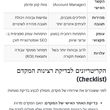
הקשר
(Account Manager)
צוות קטן ומיומן
האישי
מהירות
תהליכים מובנים,
גמישות גבוהה ויכולת
תגובה
לעיתים איטיים יותר
תגובה מהירה לשינויים
עומק
התמחות רוחבית במגוון
התמחות עומק ספציפית ב-
מקצועי
ערוצי שיווק
SEO ואסטרטגיית תוכן
לרוב גבוהות יותר בשל
תמחור ממוקד עבודה
עלויות
הוצאות תקורה
ותוצאות (ROI)
הקריטריונים לבדיקת רצינות המקדם
(Checklist)
לפני ששוכרים את שירותיו של מקדם, מומלץ לבצע בדיקת נאותות:
בדיקת האתר האישי של המקדם:
האם המקדם מדורג
בעצמו על ביטויים תחרותיים? מקדם שלא מצליח לקדם את