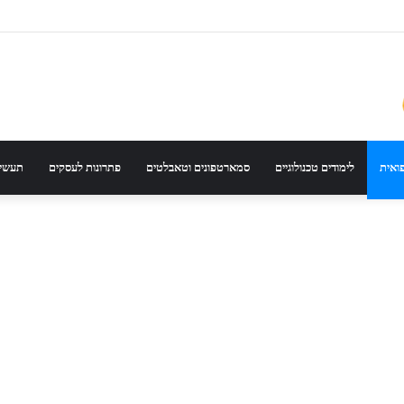
ר את הדגם הנכון לפי סוג רכב ונסועה
פואית
לימודים טכנולוגיים
סמארטפונים וטאבלטים
פתרונות לעסקים
תעשיי