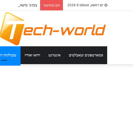
צמיגי מישלין: איך לבחו
יום ראשון, אוגוסט 9 2026
חם מהתנור
סמארטפונים וטאבלטים
אינטרנט
וידאו ואודיו
טכנולוגיה ר