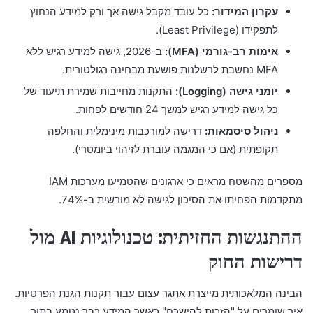
עקרון המידור:
כל עובד מקבל גישה אך ורק למידע הנחוץ
לתפקידו (Least Privilege).
אימות רב-גורמי (MFA):
ב-2026, גישה למידע רגיש ללא
MFA נחשבת לרשלנות פושעת מבחינה רגולטורית.
יומני גישה (Logging):
התקנות מחייבות שמירת תיעוד של
כל גישה למידע רגיש למשך 24 חודשים לפחות.
ניהול סיסמאות:
דרישה למורכבות מינימלית והחלפה
תקופתית (אם כי המגמה עוברת לזיהוי ביומטרי).
מספרים מהשטח מראים כי ארגונים שהטמיעו מערכות IAM
מתקדמות הפחיתו את הסיכון לגישה לא מורשית ב-74%.
ההתנגשות החזיתית: טכנולוגיות AI מול
דרישות החוק
הבינה המלאכותית מייצרת אתגר עצום עבור תקנות הגנת הפרטיות.
איך שומרים על "הזכות להישכח" כאשר המידע כבר נטמע בתוך