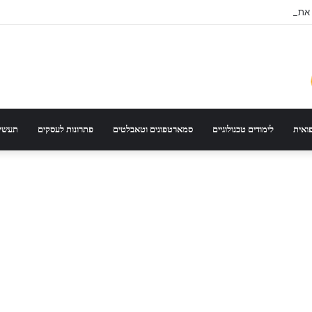
 את הדגם הנכון לפי סוג רכב ונסועה
פואית
לימודים טכנולוגיים
סמארטפונים וטאבלטים
פתרונות לעסקים
תעשיי