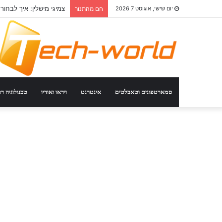
צמיגי מישלין: איך לבחור
יום שישי, אוגוסט 7 2026
חם מהתנור
סמארטפונים וטאבלטים
אינטרנט
וידאו ואודיו
טכנולוגיה ר