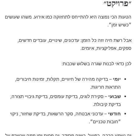
״פרויקט״
הטעות הכי נפוצה היא להתייחס לתחזוקה כמו אירוע. משהו שעושים
״כשיש זמן״.
אבל רשת חיה זזה כל הזמן: עדכונים, שינויים, עובדים חדשים,
ספקים, אפליקציות, איומים.
לכן כדאי לבנות שגרה בשלוש שכבות:
יומי
– בדיקה מהירה של חיוויים, תקלות, זמינות חיבורים,
התראות חריגות.
שבועי
– סקירת לוגים, בדיקת עומסים, בדיקת גיבויי תצורה,
בדיקת קיבולת.
חודשי
– עדכוני אבטחה, סקר הרשאות, בדיקת שחזור, ניקוי
״חובות טכניים״.
זה נשמע הרבה. בפועל, כשזה מסודר, זה פחות זמן ממה שנשרף על