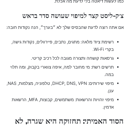
כמו לעשות דיאטה בלי לדעת מה אכלת.
צ׳ק-ליסט קצר למיפוי שעושה סדר בראש
אם אתה רוצה לדעת שהבסיס שלך לא ״בערך״, הנה נקודות חובה:
רשימת ציוד מלאה: מתגים, נתבים, פיירוולים, נקודות גישה,
בקרי Wi‑Fi.
גרסאות קושחה ותצורה מגובה לכל רכיב קריטי.
תרשים רשת: מי מחובר למה, איפה צווארי בקבוק, ומה תלוי
במה.
מיפוי שירותים: DHCP, DNS, VPN, טלפוניה, מצלמות, NAS,
ענן.
מיפוי זהויות והרשאות: משתמשים, קבוצות, MFA, הרשאות
אדמין.
הסוד האמיתי: תחזוקה היא שגרה, לא