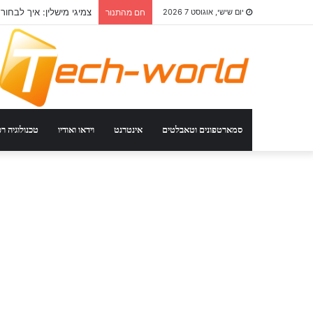
צמיגי מישלין: איך לבחור
יום שישי, אוגוסט 7 2026
חם מהתנור
סמארטפונים וטאבלטים
אינטרנט
וידאו ואודיו
טכנולוגיה ר