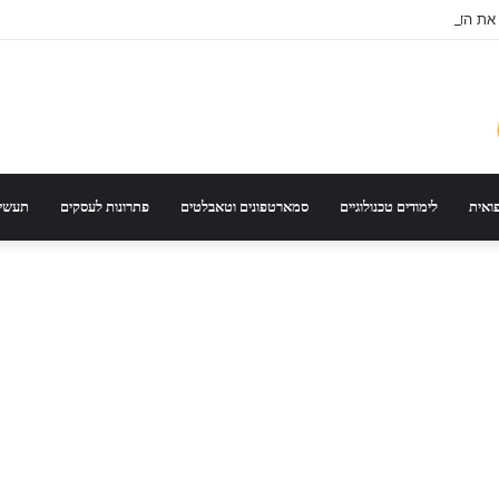
 את הדגם הנכון לפי סוג רכב ונסועה
פואית
לימודים טכנולוגיים
סמארטפונים וטאבלטים
פתרונות לעסקים
תעשיי