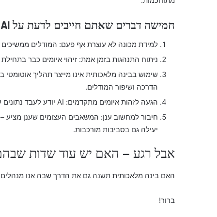
מתוחכמות.
חמישה דברים שאתם חייבים לדעת על AI והגנת הסייבר
למידת מכונה לא עוצרת אף פעם: המודלים ממשיכים ל
ניתוח התנהגות בזמן אמת: זיהוי איומים כבר בתחילת
שימוש בבינה מלאכותית אינו מייצר תהליך אוטומטי ב
הדרכה ושיפור המודלים.
הגעה לזהות איומים מתקדמים: AI יודע לעבד נתונים עם רמת דיוק גבוהה הרבה יותר מכל מערכת קודמת.
חיבור למחשוב ענן: המשאבים העצומים שענן מציע – 
יעילה גם בסביבות מורכבות.
אבל רגע – האם יש עוד שדות שבהם AI יעשה שינו
האם בינה מלאכותית תשנה גם את הדרך שבה אנו מנהלים 
ברור!