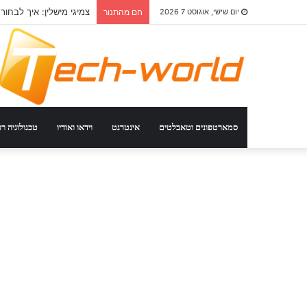
צמיגי מישלין: איך לבחור
יום שישי, אוגוסט 7 2026
חם מהתנור
סמארטפונים וטאבלטים
אינטרנט
וידאו ואודיו
טכנולוגיה ר