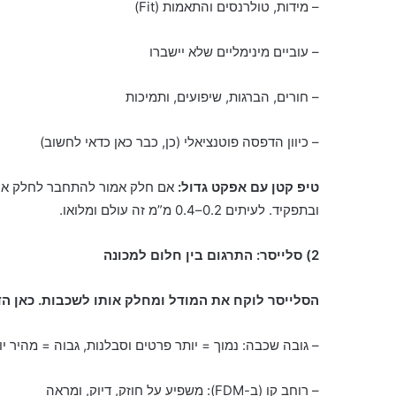
– מידות, טולרנסים והתאמות (Fit)
– עוביים מינימליים שלא יישברו
– חורים, הברגות, שיפועים, ותמיכות
– כיוון הדפסה פוטנציאלי (כן, כבר כאן כדאי לחשוב)
טיפ קטן עם אפקט גדול:
אם חלק אמור להתחבר לחלק אחר,
ובתפקיד. לעיתים 0.2–0.4 מ”מ זה עולם ומלואו.
2) סלייסר: התרגום בין חלום למכונה
הסלייסר לוקח את המודל ומחלק אותו לשכבות. כאן הדיו
– גובה שכבה: נמוך = יותר פרטים וסבלנות, גבוה = מהיר יו
– רוחב קו (ב-FDM): משפיע על חוזק, דיוק, ומראה