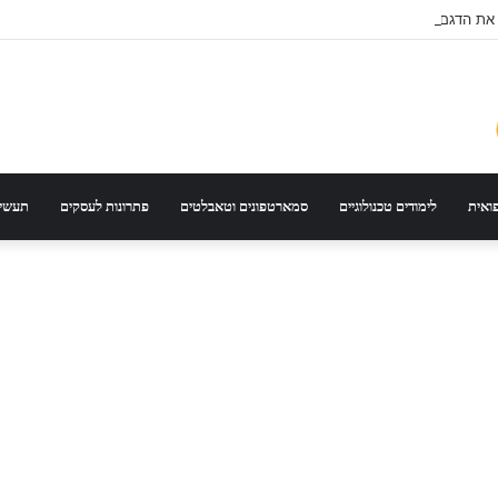
 את הדגם הנכון לפי סוג רכב ונסועה
פואית
לימודים טכנולוגיים
סמארטפונים וטאבלטים
פתרונות לעסקים
תעשיי