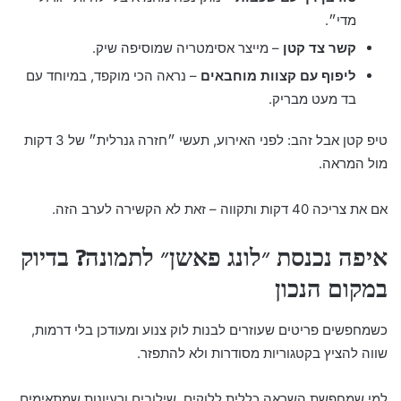
מדי״.
קשר צד קטן
– מייצר אסימטריה שמוסיפה שיק.
ליפוף עם קצוות מוחבאים
– נראה הכי מוקפד, במיוחד עם
בד מעט מבריק.
טיפ קטן אבל זהב: לפני האירוע, תעשי ״חזרה גנרלית״ של 3 דקות
מול המראה.
אם את צריכה 40 דקות ותקווה – זאת לא הקשירה לערב הזה.
איפה נכנסת ״לונג פאשן״ לתמונה? בדיוק
במקום הנכון
כשמחפשים פריטים שעוזרים לבנות לוק צנוע ומעודכן בלי דרמות,
שווה להציץ בקטגוריות מסודרות ולא להתפזר.
למי שמחפשת השראה כללית ללוקים, שילובים ורעיונות שמתאימים