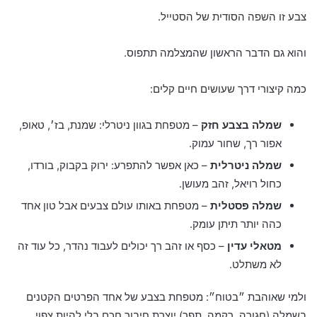
צבע זו השפה הסודית של הסטייל.
והוא גם הדבר הראשון שהמצלמה תתפוס.
כמה קיצורי דרך שעושים חיים קלים:
שמלה בצבע חזק
– מטפחת בגוון ניטרלי: שמנת, בז׳, טאופ,
אפור רך, שחור עמוק.
שמלה ניטרלית
– כאן אפשר להתפרע: ירוק בקבוק, בורדו,
כחול רויאל, זהב מעושן.
שמלה פסטלית
– מטפחת באותו עולם צבעים אבל טון אחד
כהה יותר תיתן עומק.
מטאלי עדין
– כסף או זהב רך יכולים לעבוד נהדר, כל עוד זה
לא משתלט.
ולמי שאוהבת ״בטוח״: מטפחת בצבע של אחד הפרטים הקטנים
בשמלה (חגורה, רקמה, תפר) יוצרת חיבור חכם בלי להיות צפוי.