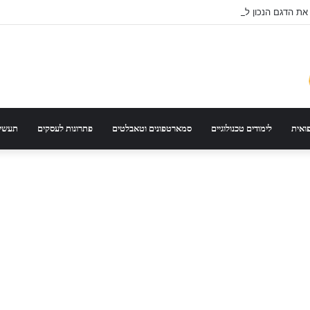
 את הדגם הנכון לפי סוג רכב ונסועה
פואית
לימודים טכנולוגיים
סמארטפונים וטאבלטים
פתרונות לעסקים
תעשיי