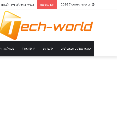
צמיגי מישלין: איך לבחור
יום שישי, אוגוסט 7 2026
חם מהתנור
סמארטפונים וטאבלטים
אינטרנט
וידאו ואודיו
טכנולוגיה ר