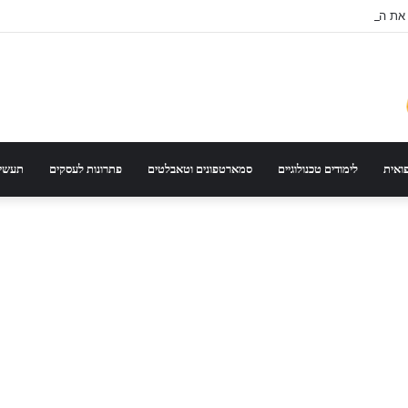
 את הדגם הנכון לפי סוג רכב ונסועה
פואית
לימודים טכנולוגיים
סמארטפונים וטאבלטים
פתרונות לעסקים
תעשיי