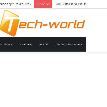
צמיגי מישלין: איך לבחור
יום שישי, אוגוסט 7 2026
חם מהתנור
סמארטפונים וטאבלטים
אינטרנט
וידאו ואודיו
טכנולוגיה ר