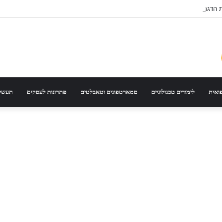
 הדגם הנכון לפי סוג רכב ונסועה
פואית
לימודים טכנולוגיים
סמארטפונים וטאבלטים
פתרונות לעסקים
תעשיי