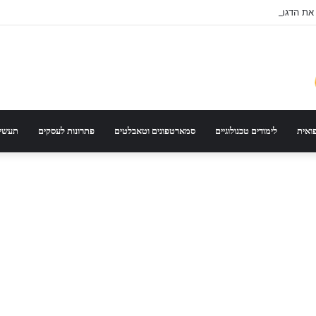
 את הדגם הנכון לפי סוג רכב ונסועה
פואית
לימודים טכנולוגיים
סמארטפונים וטאבלטים
פתרונות לעסקים
תעשיי