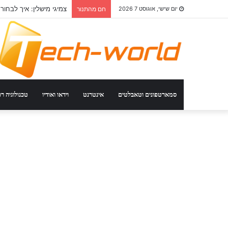
צמיגי מישלין: איך לבחור
יום שישי, אוגוסט 7 2026
חם מהתנור
סמארטפונים וטאבלטים
אינטרנט
וידאו ואודיו
טכנולוגיה ר