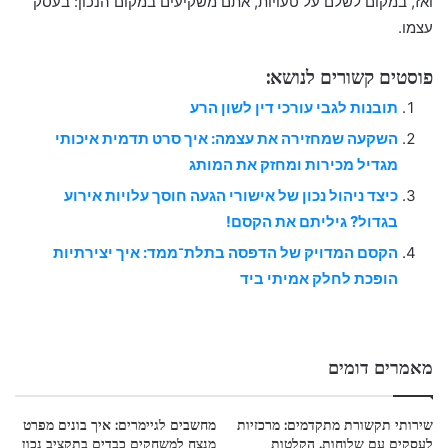
ואז, במקום לשלם על טעויות, אתם משקיעים במקום הנכון: בעסק
עצמו.
פוסטים קשורים לנושא:
תובנות לגבי עורכי דין לשון הרע
השקעה שמחזירה את עצמה: איך סרט תדמית איכותי
מגדיל מכירות ומחזק את המותג
כיצד ניהול נכון של אישורי הגעה חוסך עלויות אירוע
בגדול? גיליתם את הקסם!
הקסם המדויק של הדפסה בתלת־ממד: איך יצירתיות
הופכת לחלק אמיתי ביד
מאמרים דומים
שירותי תקשורת מתקדמים: מרכזיות
מחשבים לגיימרים: איך בונים מפרט
לעסקים עם שלוחות, הקלטות
מנצח למשחקים כבדים בתקציב נכון