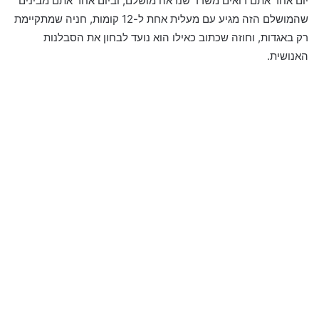
יום אחד אתם רואים משרד שנראה מושלם, וביום אחר אתם מבינים
שהמושלם הזה מגיע עם מעלית אחת ל-12 קומות, חניה שמתקיימת
רק באגדות, וחוזה שכתוב כאילו הוא נועד לבחון את הסבלנות
האנושית.