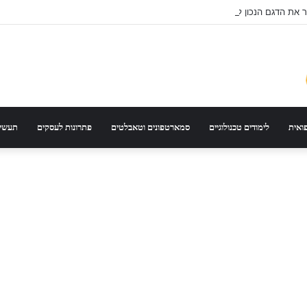
ר את הדגם הנכון לפי סוג רכב ונסועה
פואית
לימודים טכנולוגיים
סמארטפונים וטאבלטים
פתרונות לעסקים
תעשיי