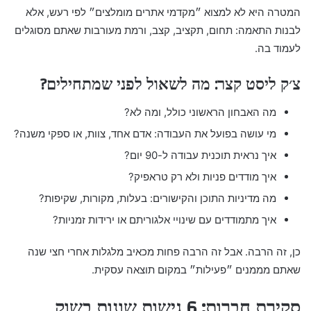
המטרה היא לא למצוא ״מקדמי אתרים מומלצים״ לפי רעש, אלא
לבנות התאמה: תחום, תקציב, קצב, ורמת מעורבות שאתם מסוגלים
לעמוד בה.
צ׳ק ליסט קצר: מה לשאול לפני שמתחילים?
מה האבחון הראשוני כולל, ומה לא?
מי עושה בפועל את העבודה: אדם אחד, צוות, או ספקי משנה?
איך נראית תוכנית עבודה ל-90 יום?
איך מודדים פניות ולא רק טראפיק?
מה מדיניות התוכן והקישורים: בעלות, מקורות, שקיפות?
איך מתמודדים עם שינויי אלגוריתם או ירידות זמניות?
כן, זה הרבה. אבל זה הרבה פחות מכאיב מלגלות אחרי חצי שנה
שאתם מממנים ״פעילות״ במקום תוצאה עסקית.
סקירת חברות: 6 גישות שונות בשוק