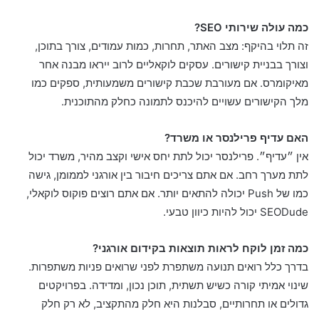
כמה עולה שירותי SEO?
זה תלוי בהיקף: מצב האתר, תחרות, כמות עמודים, צורך בתוכן,
וצורך בבניית קישורים. עסקים לוקאליים לרוב ייראו מבנה אחר
מאיקומרס. אם מעורבת שכבת קישורים משמעותית, ספקים כמו
מלך הקישורים עשויים להיכנס לתמונה כחלק מהתוכנית.
האם עדיף פרילנסר או משרד?
אין ״עדיף״. פרילנסר יכול לתת יחס אישי וקצב מהיר, משרד יכול
לתת מערך רחב. אם אתם צריכים חיבור בין אורגני לממומן, גישה
כמו של Push יכולה להתאים יותר. אם אתם רוצים פוקוס לוקאלי,
SEODude יכול להיות כיוון טבעי.
כמה זמן לוקח לראות תוצאות בקידום אורגני?
בדרך כלל רואים תנועה משתפרת לפני שרואים פניות משתפרות.
שינוי אמיתי קורה כשיש תשתית, תוכן נכון, ומדידה. בפרויקטים
גדולים או תחרותיים, סבלנות היא חלק מהתקציב, לא רק חלק