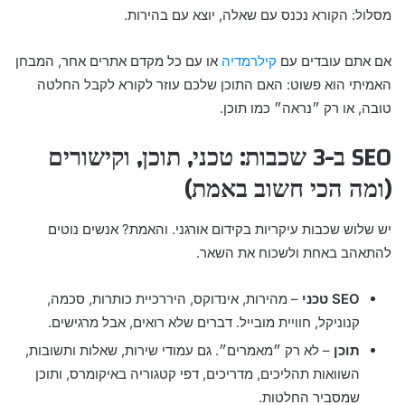
מסלול: הקורא נכנס עם שאלה, יוצא עם בהירות.
אם אתם עובדים עם
קילרמדיה
או עם כל מקדם אתרים אחר, המבחן
האמיתי הוא פשוט: האם התוכן שלכם עוזר לקורא לקבל החלטה
טובה, או רק ״נראה״ כמו תוכן.
SEO ב-3 שכבות: טכני, תוכן, וקישורים
(ומה הכי חשוב באמת)
יש שלוש שכבות עיקריות בקידום אורגני. והאמת? אנשים נוטים
להתאהב באחת ולשכוח את השאר.
SEO טכני
– מהירות, אינדוקס, היררכיית כותרות, סכמה,
קנוניקל, חוויית מובייל. דברים שלא רואים, אבל מרגישים.
תוכן
– לא רק ״מאמרים״. גם עמודי שירות, שאלות ותשובות,
השוואות תהליכים, מדריכים, דפי קטגוריה באיקומרס, ותוכן
שמסביר החלטות.