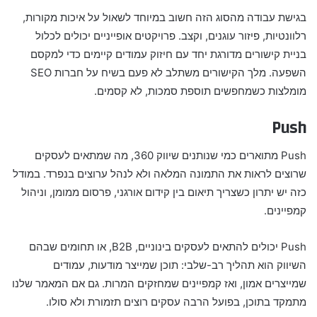
בגישת עבודה מהסוג הזה חשוב במיוחד לשאול על איכות מקורות,
רלוונטיות, פיזור עוגנים, וקצב. פרויקטים אופייניים יכולים לכלול
בניית קישורים מדורגת יחד עם חיזוק עמודים קיימים כדי למקסם
השפעה. מלך הקישורים משתלב לא פעם בשיח על חברות SEO
מומלצות כשמחפשים תוספת סמכות, לא קסמים.
Push
Push מתוארים כמי שנותנים שיווק 360, מה שמתאים לעסקים
שרוצים לראות את התמונה המלאה ולא לנהל ערוצים בנפרד. במודל
כזה יש יתרון כשצריך תיאום בין קידום אורגני, פרסום ממומן, וניהול
קמפיינים.
Push יכולים להתאים לעסקים בינוניים, B2B, או תחומים שבהם
השיווק הוא תהליך רב-שלבי: תוכן שמייצר מודעות, עמודים
שמייצרים אמון, ואז קמפיינים שמחזקים המרות. גם אם המאמר שלנו
מתמקד בתוכן, בפועל הרבה עסקים רוצים תזמורת ולא סולו.