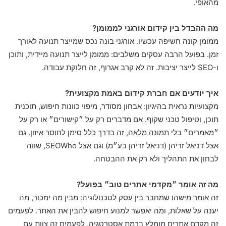
מהאופי.
מה ההבדל בין קידום אורגני לממומן?
ממומן קונה חשיפה עכשיו. אורגני בונה נכס שמייצר תנועה לאורך
זמן. בפועל הרבה עסקים משלבים: ממומן לייצר תנועה מיידית, ותוכן
ו-SEO לייצר יציבות. זה לא קרב אגרוף, זה חלוקת עבודה.
איך יודעים אם חברת קידום באמת מקצועית?
מקצועיות נראית בהיגיון: אבחון מסודר, מיפוי כוונות חיפוש, תוכנית
תוכן, וטיפול טכני שקוף. אם מדברים רק על ״קישורים״ או רק על
״מאמרים״ בלי תמונה מלאה, זה בדרך כלל סימן לחוסר איזון. גם
אצל דניאל זריהן (דניאל זריהן בע״מ) וגם אצל SEOWho, שווה
לבחון את התהליך ולא רק את ההבטחה.
מה זה אומר ״מקדמי אתרים טוב״ בפועל?
זה אומר מישהו שמחבר בין עסק לטכנולוגיה: מבין מה ימכור, מה
יענה על שאלות, ומה יאפשר למנוע חיפוש להבין את האתר. לפעמים
זה מקדם אתרים מומלץ ברמת אסטרטגיה, לפעמים זה צוות עם