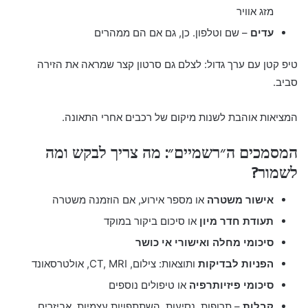
מזג אוויר
עדים
– שם וטלפון. כן, גם אם הם ממהרים
טיפ קטן עם ערך גדול: לצלם גם סרטון קצר שמראה את הזירה
סביב.
המציאות אוהבת לשנות מיקום של רכבים אחרי התאונה.
המסמכים ה״רשמיים״: מה צריך לבקש ומה
לשמור?
אישור משטרה
או מספר אירוע, אם הוזמנה משטרה
תעודת חדר מיון
או סיכום ביקור במוקד
סיכומי מחלה ואישורי אי כושר
הפניות לבדיקות
ותוצאות: צילום, CT, MRI, אולטרסאונד
סיכומי פיזיותרפיה
או טיפולים נוספים
קבלות
– תרופות, נסיעות, השתתפויות עצמיות, אביזרים